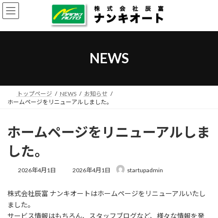
コ
ナ
ン
ビ
テ
ゲ
ン
ー
ツ
シ
へ
ョ
NEWS
ス
ン
キ
に
ッ
移
プ
動
トップページ
NEWS
お知らせ
ホームページをリニューアルしました。
ホームページをリニューアルしま
した。
最
2026年4月1日
2026年4月1日
startupadmin
終
更
株式会社辰富 ナンキオートはホームページをリニューアルいたし
新
日
ました。
時
サービス情報はもちろん、スタッフブログなど、様々な情報を発